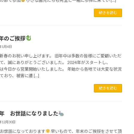
の部で参加
小さな園児たちも先生と一緒に参拝に来てい […]
続きを読む
年のご挨拶
4年1月4日
新春のお祝い申し上げます。 旧年中は多数の皆様にご愛顧いただ
て、誠にありがとうございました。 2024年がスタートし、
Pは今日から営業開始いたしました。 年始から各地では大変な状況
ており、被害に遭 […]
続きを読む
23年 お世話になりました
3年12月30日
お世話になっております
早いもので、年末のご挨拶をさせて頂