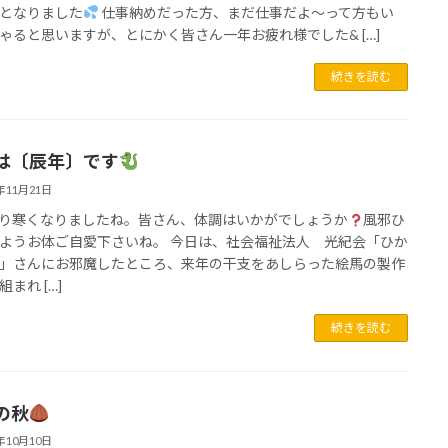
となりました
仕事納めだった方、まだ仕事だよ～って方もい
ゃると思いますが、とにかく皆さん一年お疲れ様でした& […]
続きを読む
は〔辰年〕です
3年11月21日
り寒くなりましたね。皆さん、体調はいかがでしょうか
風邪ひ
ようお体ご自愛下さいね。 今日は、社会福祉法人 光紀会「ひか
」さんにお邪魔したところ、来年の干支をあしらった絵馬の製作
まれ […]
続きを読む
の秋
3年10月10日