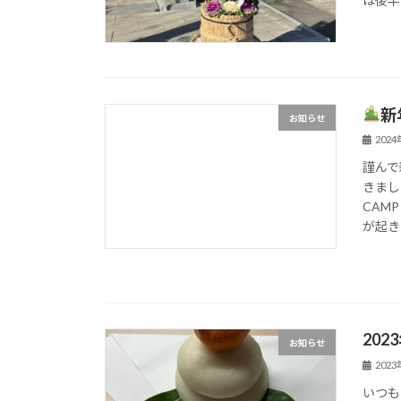
は後半
新
お知らせ
202
謹んで
きまし
CAM
が起き
20
お知らせ
202
いつも