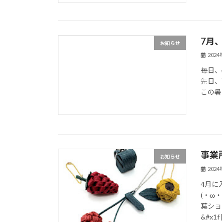
7月
お知らせ
202
毎日、
先日、
この暑
事業
お知らせ
202
4月に
(・ω
葉ショ
&#x1f 