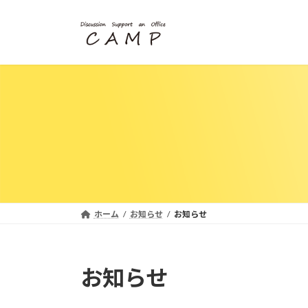
コ
ナ
ン
ビ
テ
ゲ
ン
ー
ツ
シ
へ
ョ
ス
ン
キ
に
ッ
移
プ
動
ホーム
お知らせ
お知らせ
お知らせ