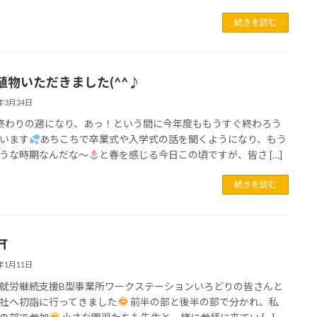
続きを読む
植物いただきました(^^♪
4年3月24日
終わりの週になり、あっ！という間に今年度ももうすぐ終わろう
います
あちこちで卒業式や入学式の話を聞くようになり、もう
うな時期なんだな～
と春を感じる今日この頃ですが、皆さ […]
続きを読む
⛩
4年1月11日
就労継続支援B型事業所ワークステーションいろどりの皆さんと
社へ初詣に行ってきました
前半の部と後半の部で分かれ、私