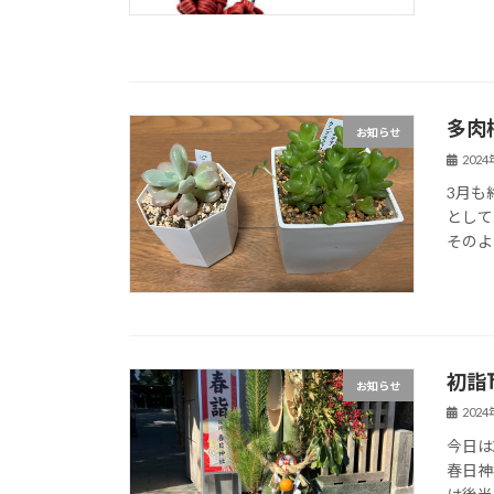
多肉
お知らせ
202
3月も
として
そのよ
初詣
お知らせ
202
今日は
春日神