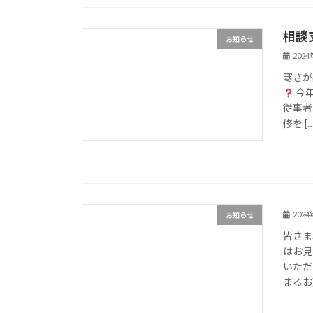
相談
お知らせ
202
寒さが
今年
従事者
修を […
202
お知らせ
皆さま
はお見
いただ
まるお