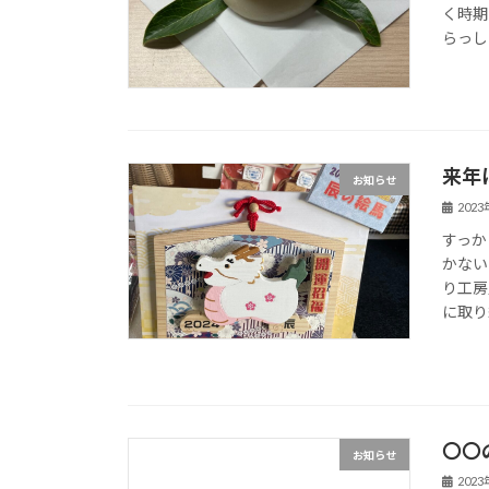
く時期
らっし
来年
お知らせ
202
すっか
かない
り工房
に取り組
〇〇
お知らせ
202